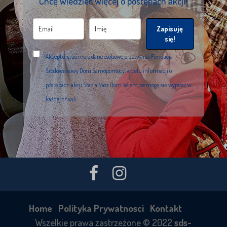
Chcę wiedzieć więcej o postępach akcji!
Zapisuję
się!
Akceptuję, że moje dane osobowe przetwarza Fundacja
Środowiskowy Dom Samopomocy, w celu informacji o
postępach akcji Stacja Nasz Dom. Wiem, że mogę się wypisać w
każdej chwili.
Home
Polityka Prywatnosci
Kontakt
Wszelkie prawa zastrzeżone © 2022
sds-