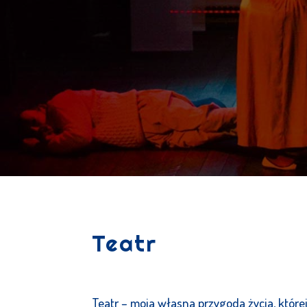
Teatr
Teatr – moja własna przygoda życia, które