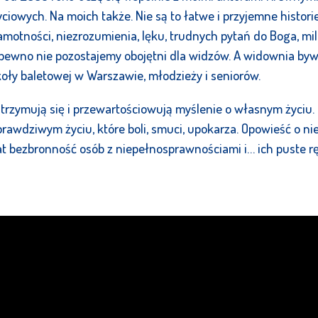
ciowych. Na moich także. Nie są to łatwe i przyjemne histori
samotności, niezrozumienia, lęku, trudnych pytań do Boga, m
ewno nie pozostajemy obojętni dla widzów. A widownia bywa 
oły baletowej w Warszawie, młodzieży i seniorów.
atrzymują się i przewartościowują myślenie o własnym życi
prawdziwym życiu, które boli, smuci, upokarza. Opowieść o ni
t bezbronność osób z niepełnosprawnościami i… ich puste ręc