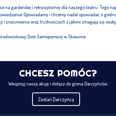
e na garderobę i rekwizytornię dla naszego teatru. Tego n
powiedzenia! Opowiadamy i chcemy nadal opowiadać o godno
ji i zrozumienia oraz trudnościach z jakimi zmagają się oso
i Środowiskowy Dom Samopomocy w Skawinie.
CHCESZ POMÓC?
Wesprzyj naszą akcję i dołącz do grona Darczyńców.
Zostań Darczyńcą