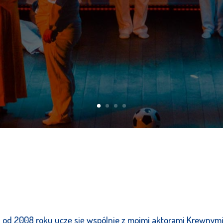
j od 2008 roku uczę się wspólnie z moimi aktorami Krewnymi