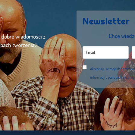
Newsletter
Chcę wiedzi
ć dobre wiadomości z
apach tworzenia).
Akceptuję, że moje dane osobo
informacji o postępach akcji St