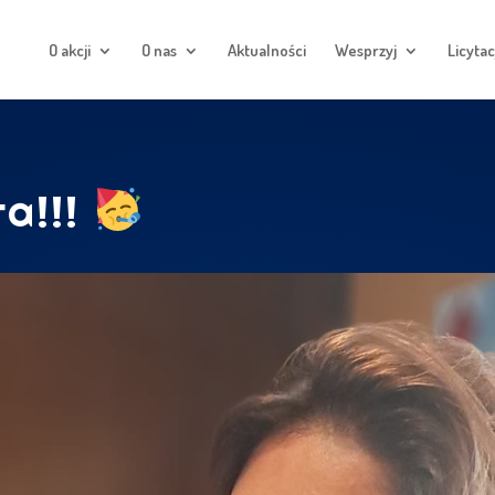
O akcji
O nas
Aktualności
Wesprzyj
Licytac
ra!!!