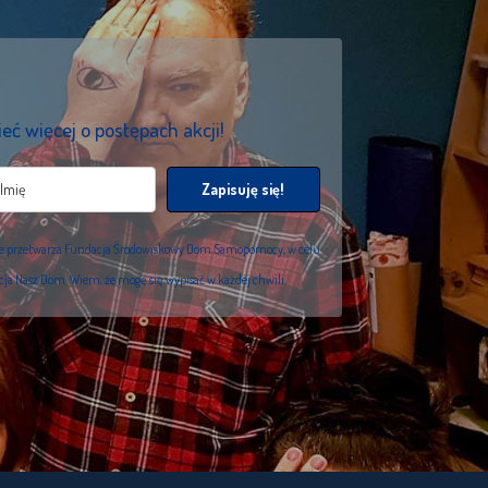
eć więcej o postępach akcji!
Zapisuję się!
we przetwarza Fundacja Środowiskowy Dom Samopomocy, w celu
acja Nasz Dom. Wiem, że mogę się wypisać w każdej chwili.