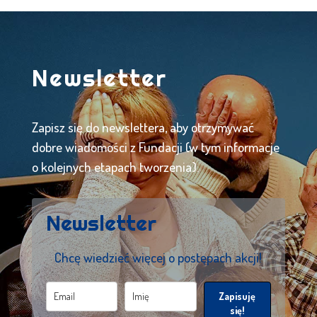
Newsletter
Zapisz się do newslettera, aby otrzymywać
dobre wiadomości z Fundacji (w tym informacje
o kolejnych etapach tworzenia).
Newsletter
Chcę wiedzieć więcej o postępach akcji!
Zapisuję
się!