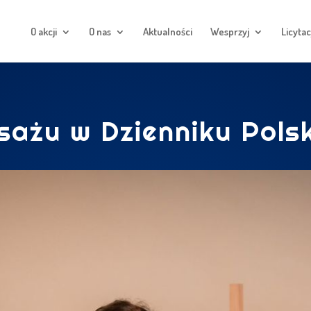
O akcji
O nas
Aktualności
Wesprzyj
Licytac
sażu w Dzienniku Pols