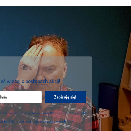
eć więcej o postępach akcji!
Zapisuję się!
we przetwarza Fundacja Środowiskowy Dom Samopomocy, w celu
acja Nasz Dom. Wiem, że mogę się wypisać w każdej chwili.