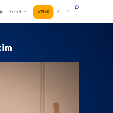
je
Kontakt
WPŁAĆ
kim