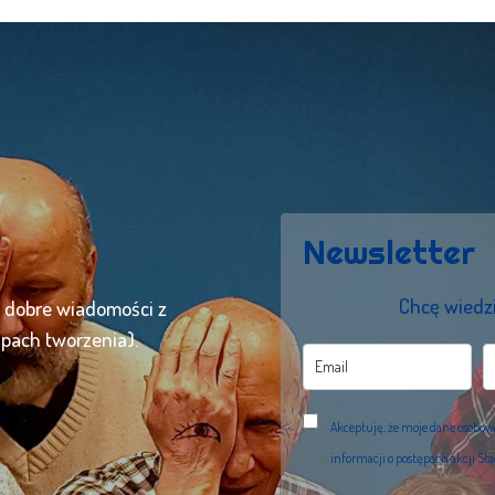
Newsletter
Chcę wiedzi
ć dobre wiadomości z
apach tworzenia).
Akceptuję, że moje dane osobo
informacji o postępach akcji St