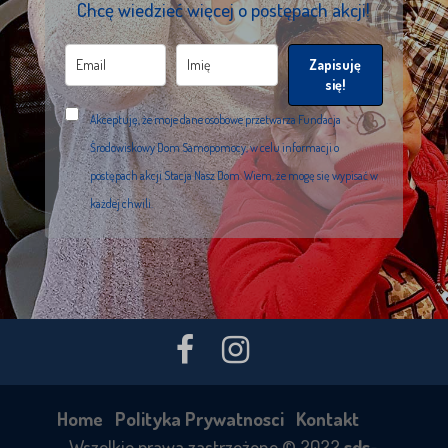
Chcę wiedzieć więcej o postępach akcji!
Zapisuję
się!
Akceptuję, że moje dane osobowe przetwarza Fundacja
Środowiskowy Dom Samopomocy, w celu informacji o
postępach akcji Stacja Nasz Dom. Wiem, że mogę się wypisać w
każdej chwili.
Home
Polityka Prywatnosci
Kontakt
Wszelkie prawa zastrzeżone © 2022
sds-