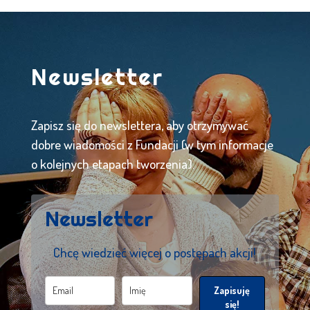
Newsletter
Zapisz się do newslettera, aby otrzymywać
dobre wiadomości z Fundacji (w tym informacje
o kolejnych etapach tworzenia).
Newsletter
Chcę wiedzieć więcej o postępach akcji!
Zapisuję
się!