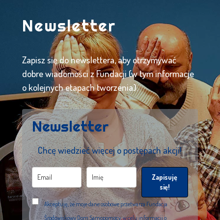
Newsletter
Zapisz się do newslettera, aby otrzymywać
dobre wiadomości z Fundacji (w tym informacje
o kolejnych etapach tworzenia).
Newsletter
Chcę wiedzieć więcej o postępach akcji!
Zapisuję
się!
Akceptuję, że moje dane osobowe przetwarza Fundacja
Środowiskowy Dom Samopomocy, w celu informacji o