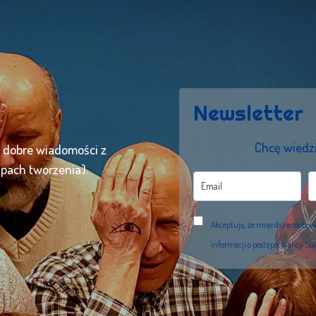
Newsletter
Chcę wiedzi
ć dobre wiadomości z
apach tworzenia).
Akceptuję, że moje dane osobo
informacji o postępach akcji St