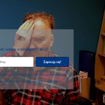
eć więcej o postępach akcji!
Zapisuję się!
we przetwarza Fundacja Środowiskowy Dom Samopomocy, w celu
acja Nasz Dom. Wiem, że mogę się wypisać w każdej chwili.