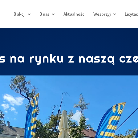
O akcji
O nas
Aktualności
Wesprzyj
Licytac
 na rynku z naszą cze