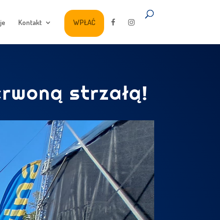
je
Kontakt
WPŁAĆ
rwoną strzałą!