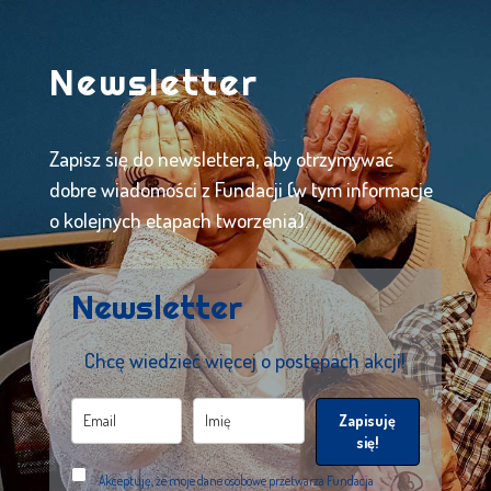
Newsletter
Zapisz się do newslettera, aby otrzymywać
dobre wiadomości z Fundacji (w tym informacje
o kolejnych etapach tworzenia).
Newsletter
Chcę wiedzieć więcej o postępach akcji!
Zapisuję
się!
Akceptuję, że moje dane osobowe przetwarza Fundacja