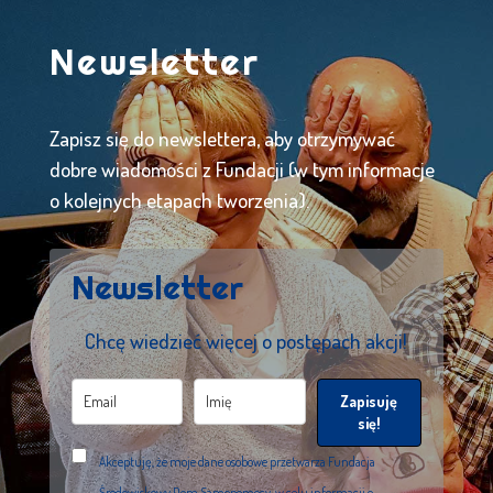
Newsletter
Zapisz się do newslettera, aby otrzymywać
dobre wiadomości z Fundacji (w tym informacje
o kolejnych etapach tworzenia).
Newsletter
Chcę wiedzieć więcej o postępach akcji!
Zapisuję
się!
Akceptuję, że moje dane osobowe przetwarza Fundacja
Środowiskowy Dom Samopomocy, w celu informacji o