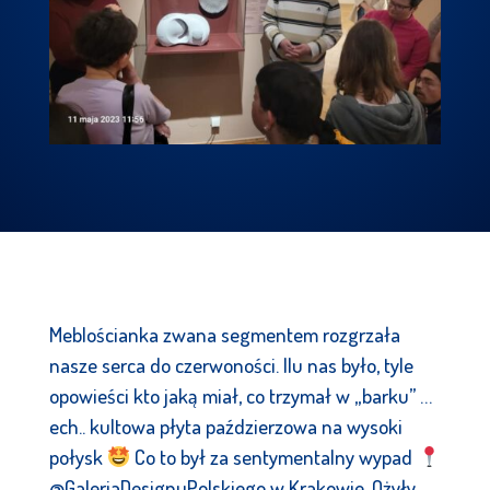
Meblościanka zwana segmentem rozgrzała
nasze serca do czerwoności. Ilu nas było, tyle
opowieści kto jaką miał, co trzymał w „barku” …
ech.. kultowa płyta paździerzowa na wysoki
połysk
Co to był za sentymentalny wypad
@GaleriaDesignuPolskiego w Krakowie. Ożyły