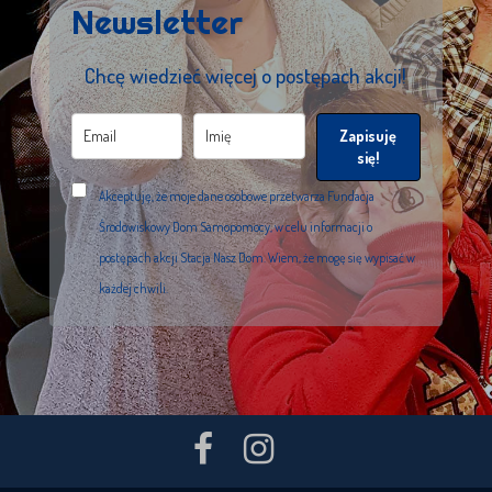
Newsletter
Chcę wiedzieć więcej o postępach akcji!
Zapisuję
się!
Akceptuję, że moje dane osobowe przetwarza Fundacja
Środowiskowy Dom Samopomocy, w celu informacji o
postępach akcji Stacja Nasz Dom. Wiem, że mogę się wypisać w
każdej chwili.