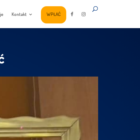
je
Kontakt
WPŁAĆ
ć