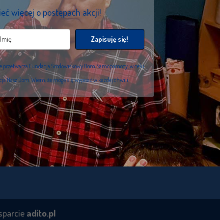
eć więcej o postępach akcji!
Zapisuję się!
we przetwarza Fundacja Środowiskowy Dom Samopomocy, w celu
acja Nasz Dom. Wiem, że mogę się wypisać w każdej chwili.
sparcie
adito.pl