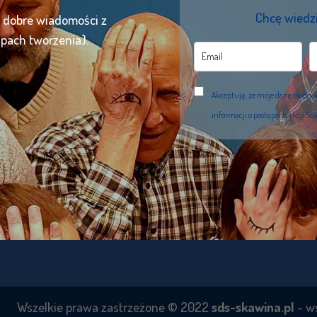
Chcę wiedzi
ć dobre wiadomości z
apach tworzenia).
Akceptuję, że moje dane osobo
informacji o postępach akcji St
szelkie prawa zastrzeżone © 2022
sds-skawina.pl
- w