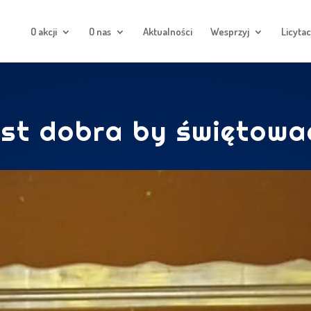
O akcji
O nas
Aktualności
Wesprzyj
Licytac
est dobra by świętowa