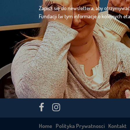
Zapisz się do newslettera, aby otrzymywa
Fundacji (w tym informacje o kolejnych et
Home
Polityka Prywatnosci
Kontakt
W