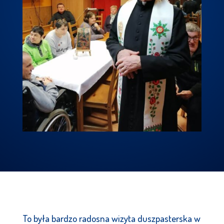
To była bardzo radosna wizyta duszpasterska w