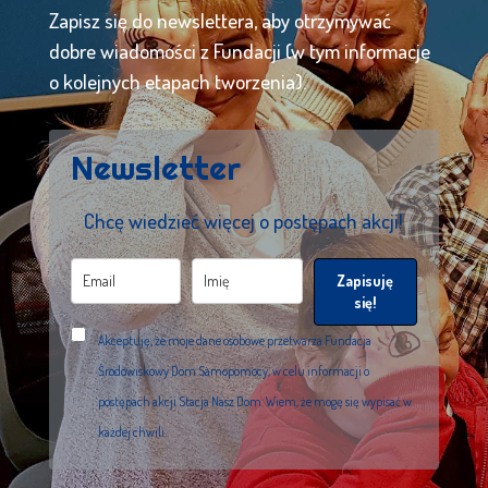
Zapisz się do newslettera, aby otrzymywać
dobre wiadomości z Fundacji (w tym informacje
o kolejnych etapach tworzenia).
Newsletter
Chcę wiedzieć więcej o postępach akcji!
Zapisuję
się!
Akceptuję, że moje dane osobowe przetwarza Fundacja
Środowiskowy Dom Samopomocy, w celu informacji o
postępach akcji Stacja Nasz Dom. Wiem, że mogę się wypisać w
każdej chwili.