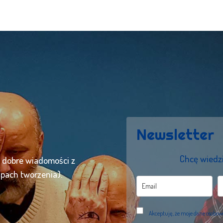
Newsletter
Chcę wiedzi
ć dobre wiadomości z
apach tworzenia).
Akceptuję, że moje dane osobo