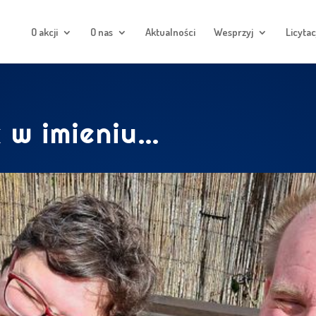
O akcji
O nas
Aktualności
Wesprzyj
Licytac
 w imieniu…