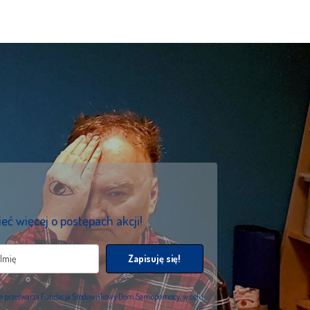
eć więcej o postępach akcji!
Zapisuję się!
we przetwarza Fundacja Środowiskowy Dom Samopomocy, w celu