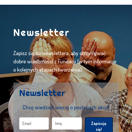
Newsletter
Zapisz się do newslettera, aby otrzymywać
dobre wiadomości z Fundacji (w tym informacje
o kolejnych etapach tworzenia).
Newsletter
Chcę wiedzieć więcej o postępach akcji!
Zapisuję
się!