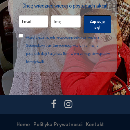
Chcę wiedzieć więcej o postępach akcji!
Zapisuję
się!
Akceptuję, że moje dane osobowe przetwarza Fundacja
Środowiskowy Dom Samopomocy, w celu informacji o
postępach akcji Stacja Nasz Dom. Wiem, że mogę się wypisać w
każdej chwili.
Home
Polityka Prywatnosci
Kontakt