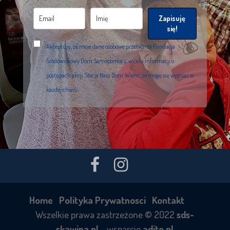
Zapisuję
się!
Akceptuję, że moje dane osobowe przetwarza Fundacja
Środowiskowy Dom Samopomocy, w celu informacji o
postępach akcji Stacja Nasz Dom. Wiem, że mogę się wypisać w
każdej chwili.
Home
Polityka Prywatnosci
Kontakt
Wszelkie prawa zastrzeżone © 2022
sds-
skawina.pl
- wsparcie
adito.pl