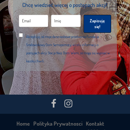
Chcę wiedzieć więcej o postępach akcji!
Zapisuję
się!
Akceptuję, że moje dane osobowe przetwarza Fundacja
Środowiskowy Dom Samopomocy, w celu informacji o
postępach akcji Stacja Nasz Dom. Wiem, że mogę się wypisać w
każdej chwili.
Home
Polityka Prywatnosci
Kontakt