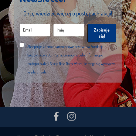
Chcę wiedzieć więcej o postępach akcji!
Zapisuję
się!
Akceptuję, że moje dane osobowe przetwarza Fundacja
Środowiskowy Dom Samopomocy, w celu informacji o
postępach akcji Stacja Nasz Dom. Wiem, że mogę się wypisać w
każdej chwili.