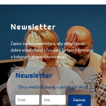
Newsletter
Zapisz się do newslettera, aby otrzymywać
dobre wiadomości z Fundacji (w tym informacje
o kolejnych etapach tworzenia).
Newsletter
Chcę wiedzieć więcej o postępach akcji!
Zapisuję
się!