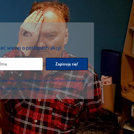
eć więcej o postępach akcji!
Zapisuję się!
we przetwarza Fundacja Środowiskowy Dom Samopomocy, w celu
acja Nasz Dom. Wiem, że mogę się wypisać w każdej chwili.