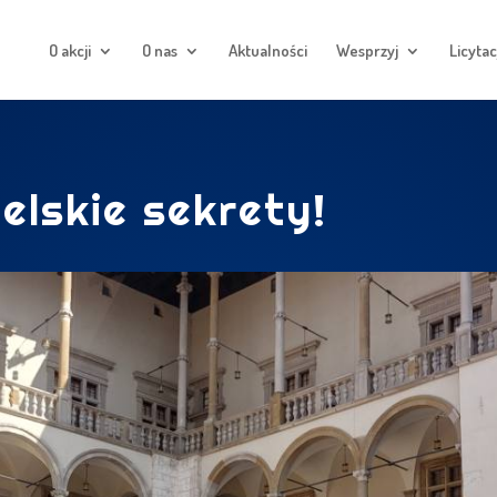
O akcji
O nas
Aktualności
Wesprzyj
Licytac
lskie sekrety!