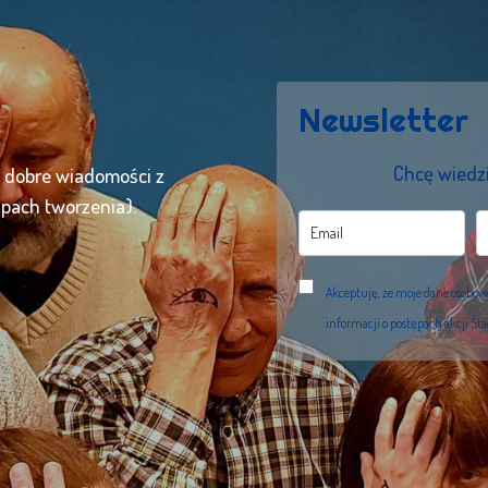
Newsletter
Chcę wiedzi
ć dobre wiadomości z
apach tworzenia).
Akceptuję, że moje dane osobo
informacji o postępach akcji St