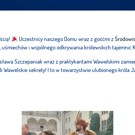
ścią!
Uczestnicy naszego Domu wraz z gośćmi z
Środowi
ii, uśmiechów i wspólnego odkrywania królewskich tajemnic
nisława Szczepaniak wraz z praktykantami Wawelskimi zamie
ieli Wawelskie sekrety! I to w towarzystwie ulubionego króla J