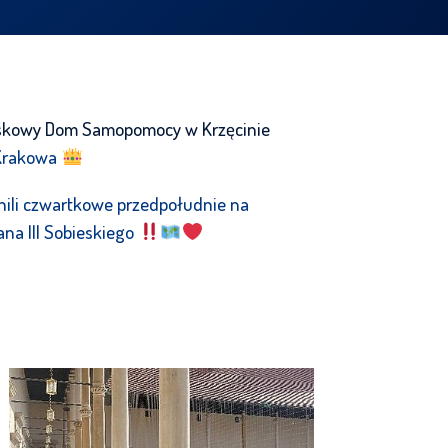
skowy Dom Samopomocy w Krzęcinie
 Krakowa
nili czwartkowe przedpołudnie na
ana III Sobieskiego