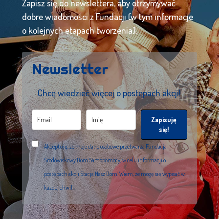
Zapisz się do newslettera, aby otrzymywać
dobre wiadomości z Fundacji (w tym informacje
o kolejnych etapach tworzenia).
Newsletter
Chcę wiedzieć więcej o postępach akcji!
Zapisuję
się!
Akceptuję, że moje dane osobowe przetwarza Fundacja
Środowiskowy Dom Samopomocy, w celu informacji o
postępach akcji Stacja Nasz Dom. Wiem, że mogę się wypisać w
każdej chwili.