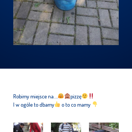
Robimy miejsce na….
pizzę
I w ogóle to dbamy
o to co mamy