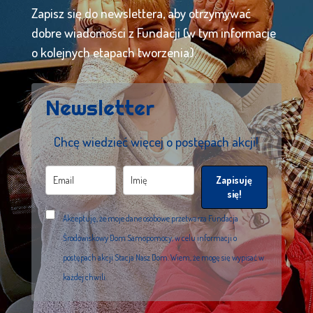
Zapisz się do newslettera, aby otrzymywać
dobre wiadomości z Fundacji (w tym informacje
o kolejnych etapach tworzenia).
Newsletter
Chcę wiedzieć więcej o postępach akcji!
Zapisuję
się!
Akceptuję, że moje dane osobowe przetwarza Fundacja
Środowiskowy Dom Samopomocy, w celu informacji o
postępach akcji Stacja Nasz Dom. Wiem, że mogę się wypisać w
każdej chwili.