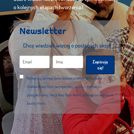
o kolejnych etapach tworzenia).
Newsletter
Chcę wiedzieć więcej o postępach akcji!
Zapisuję
się!
Akceptuję, że moje dane osobowe przetwarza Fundacja
Środowiskowy Dom Samopomocy, w celu informacji o
postępach akcji Stacja Nasz Dom. Wiem, że mogę się wypisać w
każdej chwili.