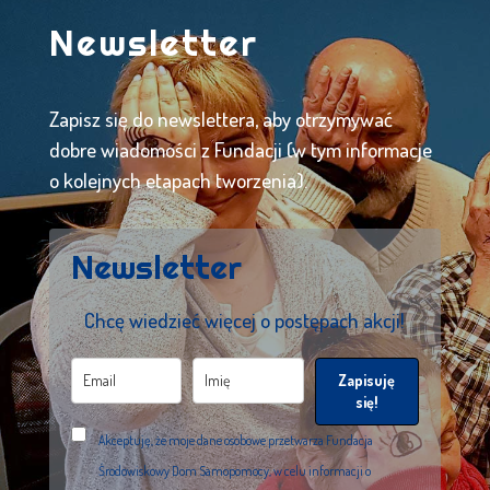
Newsletter
Zapisz się do newslettera, aby otrzymywać
dobre wiadomości z Fundacji (w tym informacje
o kolejnych etapach tworzenia).
Newsletter
Chcę wiedzieć więcej o postępach akcji!
Zapisuję
się!
Akceptuję, że moje dane osobowe przetwarza Fundacja
Środowiskowy Dom Samopomocy, w celu informacji o