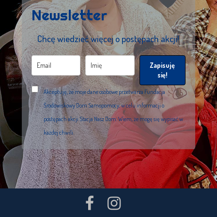
Newsletter
Chcę wiedzieć więcej o postępach akcji!
Zapisuję
się!
Akceptuję, że moje dane osobowe przetwarza Fundacja
Środowiskowy Dom Samopomocy, w celu informacji o
postępach akcji Stacja Nasz Dom. Wiem, że mogę się wypisać w
każdej chwili.