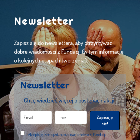
Newsletter
Zapisz się do newslettera, aby otrzymywać
dobre wiadomości z Fundacji (w tym informacje
o kolejnych etapach tworzenia).
Newsletter
Chcę wiedzieć więcej o postępach akcji!
Zapisuję
się!
Akceptuję, że moje dane osobowe przetwarza Fundacja