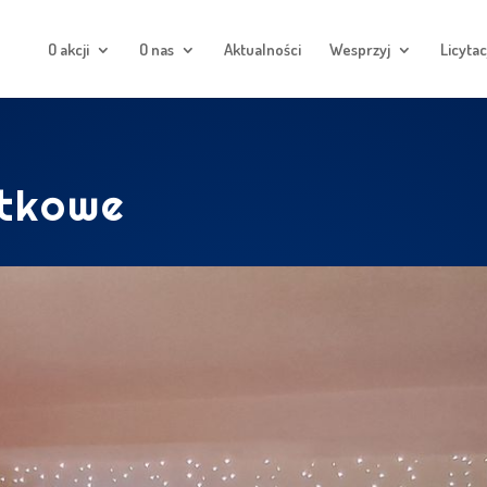
O akcji
O nas
Aktualności
Wesprzyj
Licytac
atkowe