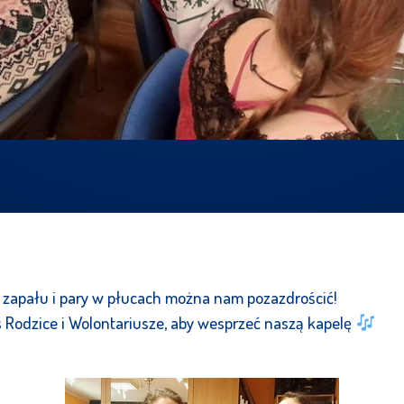
ci, zapału i pary w płucach można nam pozazdrościć!
as Rodzice i Wolontariusze, aby wesprzeć naszą kapelę