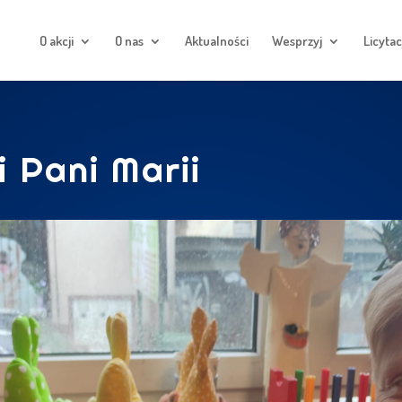
O akcji
O nas
Aktualności
Wesprzyj
Licytac
 Pani Marii