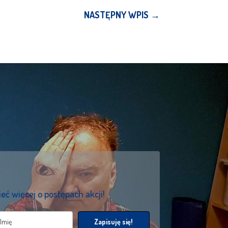
NASTĘPNY WPIS
→
eć więcej o postępach akcji!
Zapisuję się!