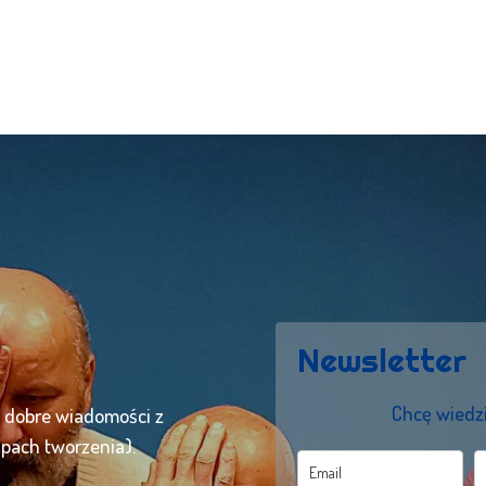
Newsletter
Chcę wiedzi
ć dobre wiadomości z
apach tworzenia).