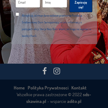
Zapisuję
się!
Akceptuję, że moje dane osobowe przetwarza Fundacja
Środowiskowy Dom Samopomocy, w celu informacji o
postępach akcji Stacja Nasz Dom. Wiem, że mogę się wypisać w
każdej chwili.
Home
Polityka Prywatnosci
Kontakt
Wszelkie prawa zastrzeżone © 2022
sds-
skawina.pl
- wsparcie
adito.pl