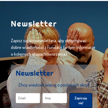
Newsletter
Zapisz się do newslettera, aby otrzymywać
dobre wiadomości z Fundacji (w tym informacje
o kolejnych etapach tworzenia).
Newsletter
Chcę wiedzieć więcej o postępach akcji!
Zapisuję
się!