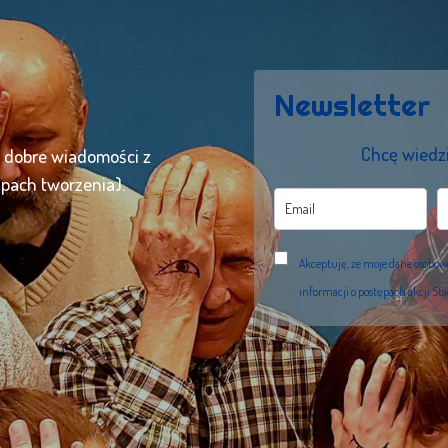
Newsletter
Chcę wiedzi
ć dobre wiadomości z
apach tworzenia).
Akceptuję, że moje dane osobo
informacji o postępach akcji St