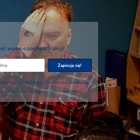
eć więcej o postępach akcji!
Zapisuję się!
we przetwarza Fundacja Środowiskowy Dom Samopomocy, w celu
acja Nasz Dom. Wiem, że mogę się wypisać w każdej chwili.