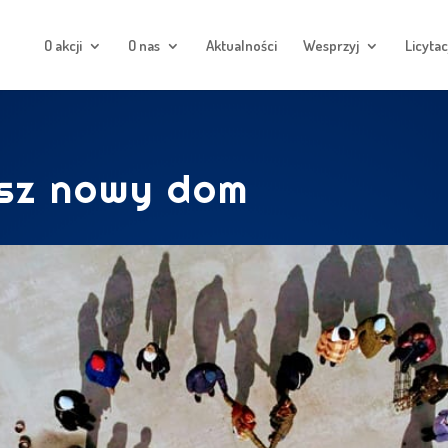
O akcji
O nas
Aktualności
Wesprzyj
Licytac
asz nowy dom