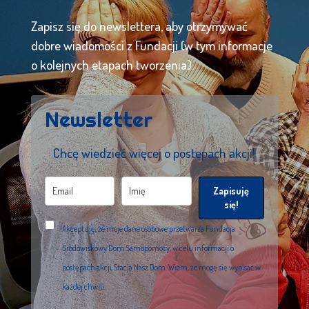
Zapisz się do newslettera, aby otrzymywać
dobre wiadomości z Fundacji (w tym informacje
o kolejnych etapach tworzenia).
Newsletter
Chcę wiedzieć więcej o postępach akcji!
Zapisuję
się!
Akceptuję, że moje dane osobowe przetwarza Fundacja
Środowiskowy Dom Samopomocy, w celu informacji o
postępach akcji Stacja Nasz Dom. Wiem, że mogę się wypisać w
każdej chwili.