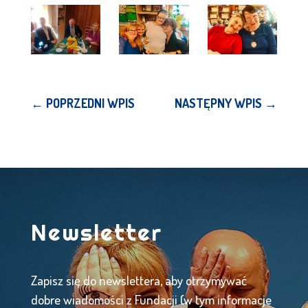
←
POPRZEDNI WPIS
NASTĘPNY WPIS
→
Newsletter
Zapisz się do newslettera, aby otrzymywać
dobre wiadomości z Fundacji (w tym informacje