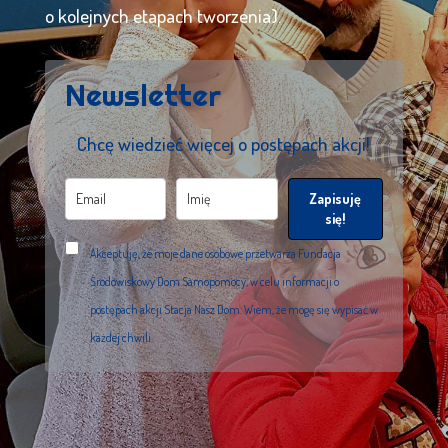
o kolejnych etapach tworzenia).
Newsletter
Chcę wiedzieć więcej o postępach akcji!
Zapisuję
się!
Akceptuję, że moje dane osobowe przetwarza Fundacja
Środowiskowy Dom Samopomocy, w celu informacji o
postępach akcji Stacja Nasz Dom. Wiem, że mogę się wypisać w
każdej chwili.