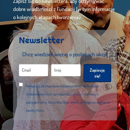
Zapisz się do newslettera, aby otrzymywać
dobre wiadomości z Fundacji (w tym informacje
o kolejnych etapach tworzenia).
Newsletter
Chcę wiedzieć więcej o postępach akcji!
Zapisuję
się!
Akceptuję, że moje dane osobowe przetwarza Fundacja
Środowiskowy Dom Samopomocy, w celu informacji o
postępach akcji Stacja Nasz Dom. Wiem, że mogę się wypisać w
każdej chwili.