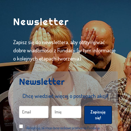
Newsletter
Zapisz się do newslettera, aby otrzymywać
dobre wiadomości z Fundacji (w tym informacje
o kolejnych etapach tworzenia).
Newsletter
Chcę wiedzieć więcej o postępach akcji!
Zapisuję
się!
Akceptuję, że moje dane osobowe przetwarza Fundacja