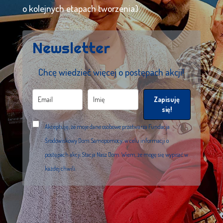
o kolejnych etapach tworzenia).
Newsletter
Chcę wiedzieć więcej o postępach akcji!
Zapisuję
się!
Akceptuję, że moje dane osobowe przetwarza Fundacja
Środowiskowy Dom Samopomocy, w celu informacji o
postępach akcji Stacja Nasz Dom. Wiem, że mogę się wypisać w
każdej chwili.