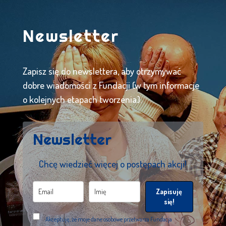
Newsletter
Zapisz się do newslettera, aby otrzymywać
dobre wiadomości z Fundacji (w tym informacje
o kolejnych etapach tworzenia).
Newsletter
Chcę wiedzieć więcej o postępach akcji!
Zapisuję
się!
Akceptuję, że moje dane osobowe przetwarza Fundacja