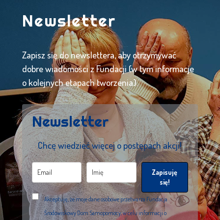
Newsletter
Zapisz się do newslettera, aby otrzymywać
dobre wiadomości z Fundacji (w tym informacje
o kolejnych etapach tworzenia).
Newsletter
Chcę wiedzieć więcej o postępach akcji!
Zapisuję
się!
Akceptuję, że moje dane osobowe przetwarza Fundacja
Środowiskowy Dom Samopomocy, w celu informacji o