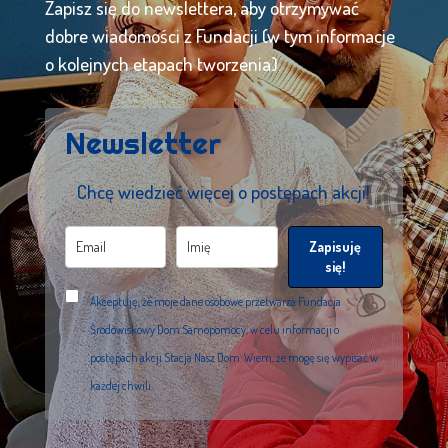
Zapisz się do newslettera, aby otrzymywać
dobre wiadomości z Fundacji (w tym informacje
o kolejnych etapach tworzenia).
Newsletter
Chcę wiedzieć więcej o postępach akcji!
Zapisuję
się!
Akceptuję, że moje dane osobowe przetwarza Fundacja
Środowiskowy Dom Samopomocy, w celu informacji o
postępach akcji Stacja Nasz Dom. Wiem, że mogę się wypisać w
każdej chwili.