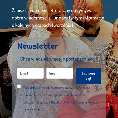
Zapisz się do newslettera, aby otrzymywać
dobre wiadomości z Fundacji (w tym informacje
o kolejnych etapach tworzenia).
Newsletter
Chcę wiedzieć więcej o postępach akcji!
Zapisuję
się!
Akceptuję, że moje dane osobowe przetwarza Fundacja
Środowiskowy Dom Samopomocy, w celu informacji o
postępach akcji Stacja Nasz Dom. Wiem, że mogę się wypisać w
każdej chwili.