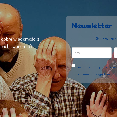
Newsletter
Chcę wiedzi
ć dobre wiadomości z
apach tworzenia).
Akceptuję, że moje dane osobo
informacji o postępach akcji St