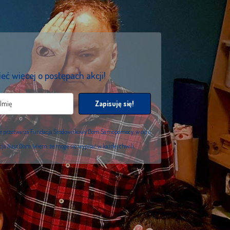
eć więcej o postępach akcji!
Zapisuję się!
we przetwarza Fundacja Środowiskowy Dom Samopomocy, w celu
acja Nasz Dom. Wiem, że mogę się wypisać w każdej chwili.