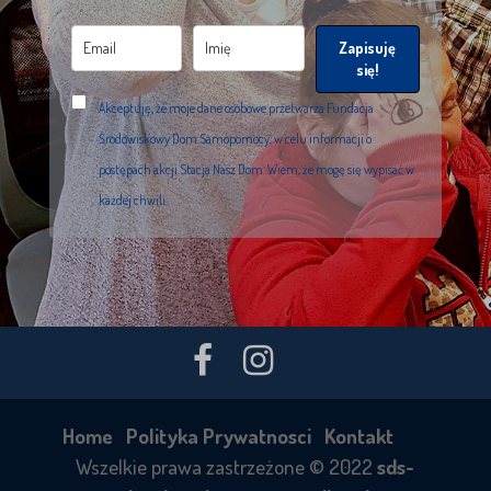
Zapisuję
się!
Akceptuję, że moje dane osobowe przetwarza Fundacja
Środowiskowy Dom Samopomocy, w celu informacji o
postępach akcji Stacja Nasz Dom. Wiem, że mogę się wypisać w
każdej chwili.
Home
Polityka Prywatnosci
Kontakt
Wszelkie prawa zastrzeżone © 2022
sds-